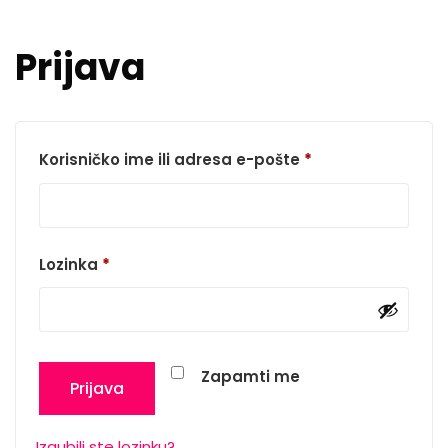
Prijava
Obvezno
Korisničko ime ili adresa e-pošte
*
Obvezno
Lozinka
*
Zapamti me
Prijava
Izgubili ste lozinku?