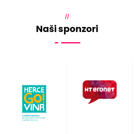
//
Naši sponzori