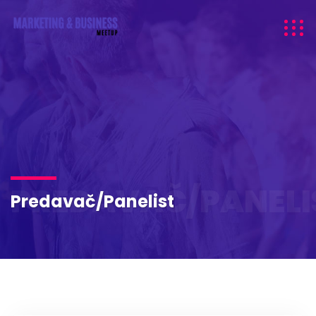
PREDAVAČ/PANELI
Predavač/Panelist