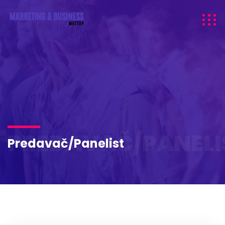
PREDAVAČ/PANELI
Predavač/Panelist