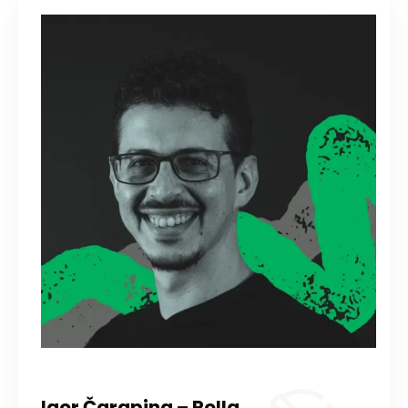
Igor Čarapina – Rolla