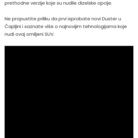
prethodne verzije koje su nudile dizelske opcije.
Ne propustite priliku da prvi isprobate novi Duster u
Čapljini i saznate više o najnovijim tehnologijama koje
nudi ovaj omiljeni SUV.