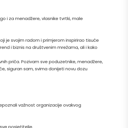
o i za menadžere, vlasnike tvrtki, male
i je svojim radom i primjerom inspirirao tisuće
brend i biznis na društvenim mrežama, ali i kako
ovnih priča. Pozivam sve poduzetnike, menadžere,
ja će, siguran sam, svima donijeti novu dozu
repoznali važnost organizacije ovakvog
sve posjetitelje.