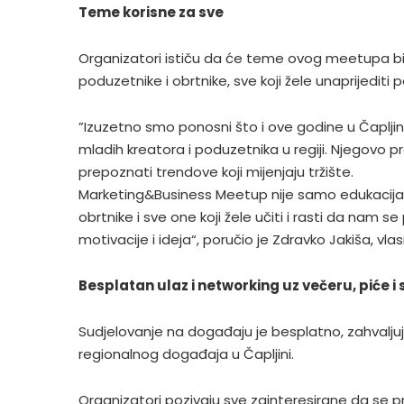
Teme korisne za sve
Organizatori ističu da će teme ovog meetupa bit
poduzetnike i obrtnike, sve koji žele unaprijediti 
”Izuzetno smo ponosni što i ove godine u Čapljin
mladih kreatora i poduzetnika u regiji. Njegovo p
prepoznati trendove koji mijenjaju tržište.
Marketing&Business Meetup nije samo edukacija, 
obrtnike i sve one koji žele učiti i rasti da nam s
motivacije i ideja“, poručio je Zdravko Jakiša, vl
Besplatan ulaz i networking uz večeru, piće i 
Sudjelovanje na događaju je besplatno, zahvaljuj
regionalnog događaja u Čapljini.
Organizatori pozivaju sve zainteresirane da se 