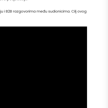
ju i B2B razgovorima među sudionicima. Cilj ovog