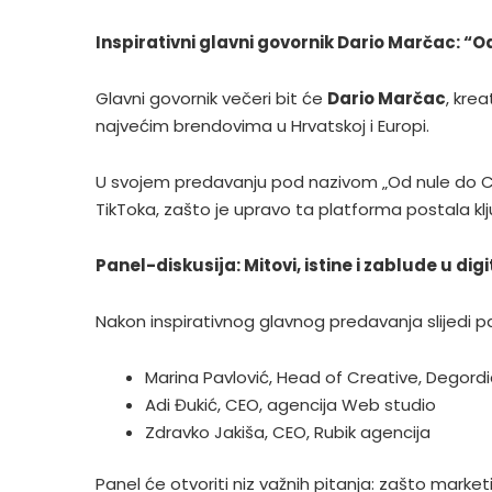
Inspirativni glavni govornik Dario Marčac: “
Glavni govornik večeri bit će
Dario Marčac
, kre
najvećim brendovima u Hrvatskoj i Europi.
U svojem predavanju pod nazivom „Od nule do Cre
TikToka, zašto je upravo ta platforma postala kl
Panel-diskusija: Mitovi, istine i zablude u d
Nakon inspirativnog glavnog predavanja slijedi pan
Marina Pavlović, Head of Creative, Degordi
Adi Đukić, CEO, agencija Web studio
Zdravko Jakiša, CEO, Rubik agencija
Panel će otvoriti niz važnih pitanja: zašto mark