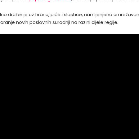
no druženje uz hranu, piće i slastice, namijenjeno umrežavan
ranje novih poslovnih suradnji na razini cijele regije.