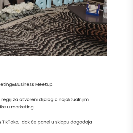
arketing&Business Meetup.
giji za otvoreni dijalog o najaktualnijim
ike u marketing.
em TikToka, dok će panel u sklopu događaja