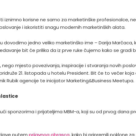
i iznimno korisne ne samo za marketinške profesionalce, neg
poslovanje i iskoristiti snagu modernih marketinških alata.
u dovodimo jedno veliko marketinško ime – Darija Marčaca, koj
redavanje bit će prilika da iz prve ruke čujemo kako se gradi 
nego mjesto povezivanja, inspiracije i stvaranja novih posl
e pridruže 21. listopada u hotelu President. Bit će to večer ko
asnik Rubik agencije te inicijator Marketing&Business Meetupa.
slastice
ući sponzorima i prijateljima MBM-a, koji su od prvog dana p
prijave putem
prijavnog obrasca
, kako bi pripremili poklone za 