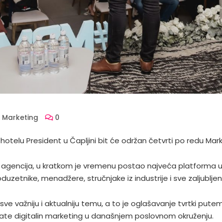
l Marketing
0
 u hotelu President u Čapljini bit će održan četvrti po redu M
 agencija, u kratkom je vremenu postao najveća platforma u re
zetnike, menadžere, stručnjake iz industrije i sve zaljubljen
e važniju i aktualniju temu, a to je oglašavanje tvrtki put
rate digitalin marketing u današnjem poslovnom okruženju.