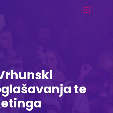
Vrhunski
oglašavanja te
ketinga