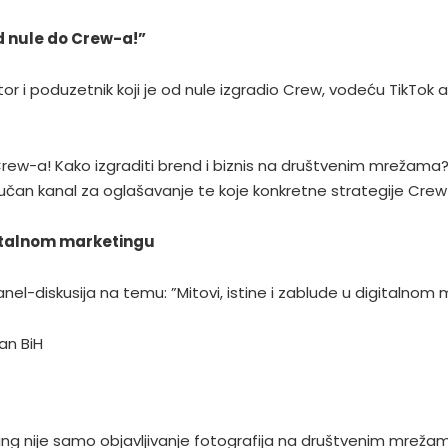
Od nule do Crew-a!”
ator i poduzetnik koji je od nule izgradio Crew, vodeću TikTok
w-a! Kako izgraditi brend i biznis na društvenim mrežama?“,
jučan kanal za oglašavanje te koje konkretne strategije Crew 
igitalnom marketingu
el-diskusija na temu: ”Mitovi, istine i zablude u digitalnom m
an BiH
eting nije samo objavljivanje fotografija na društvenim mre