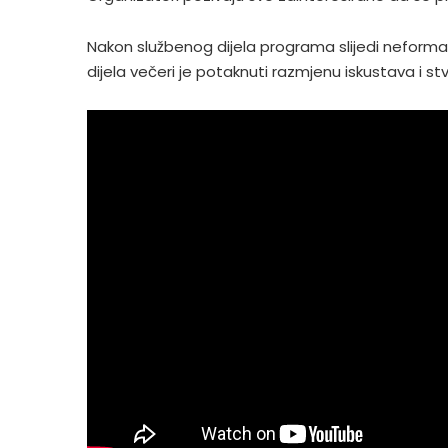
Nakon službenog dijela programa slijedi neformal
dijela večeri je potaknuti razmjenu iskustava i stva