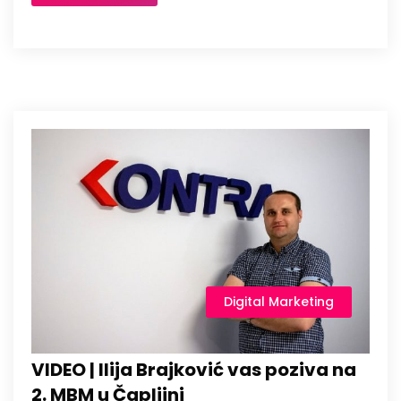
Digital Marketing
VIDEO | Ilija Brajković vas poziva na
2. MBM u Čapljini