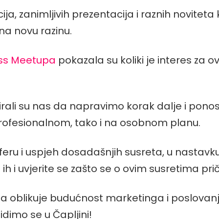
ja, zanimljivih prezentacija i raznih noviteta
 na novu razinu.
ess Meetupa
pokazala su koliki je interes za 
pirirali su nas da napravimo korak dalje i po
profesionalnom, tako i na osobnom planu.
eru i uspjeh dosadašnjih susreta, u nastavku
ih i uvjerite se zašto se o ovim susretima pr
koja oblikuje budućnost marketinga i poslovanja 
dimo se u Čapljini!