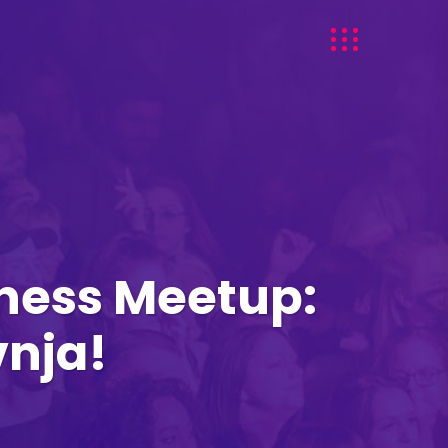
iness Meetup:
vnja!