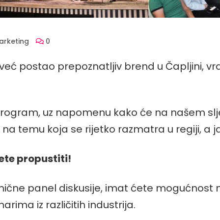
Marketing
0
već postao prepoznatljiv brend u Čapljini, v
program, uz napomenu kako će na našem slj
na temu koja se rijetko razmatra u regiji, a 
jete propustiti!
ične panel diskusije, imat ćete mogućnost nau
rima iz različitih industrija.