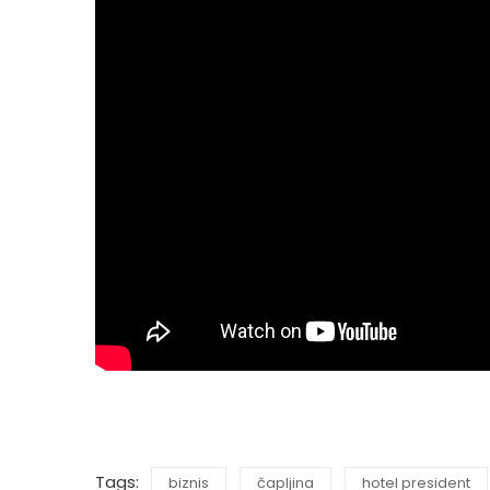
Tags:
biznis
čapljina
hotel president