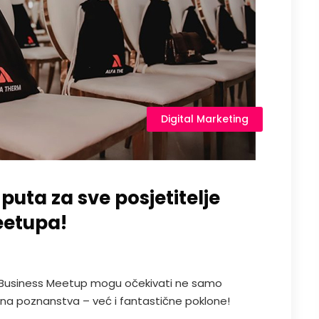
Digital Marketing
puta za sve posjetitelje
eetupa!
ng&Business Meetup mogu očekivati ne samo
risna poznanstva – već i fantastične poklone!